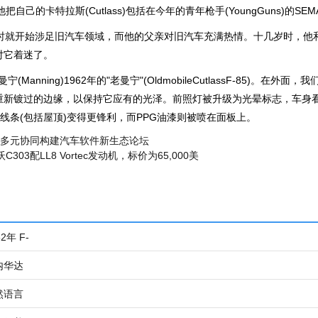
ng)，他把自己的卡特拉斯(Cutlass)包括在今年的青年枪手(YoungGuns)的
轻时就开始涉足旧汽车领域，而他的父亲对旧汽车充满热情。十几岁时，他
对它着迷了。
Manning)1962年的"老曼宁"(OldmobileCutlassF-85)。在外
重新镀过的边缘，以保持它应有的光泽。前照灯被升级为光晕标志，车身
将车身线条(包括屋顶)变得更锋利，而PPG油漆则被喷在面板上。
MO多元协同构建汽车软件新生态论坛
C303配LL8 Vortec发动机，标价为65,000美
年 F-
内华达
然语言