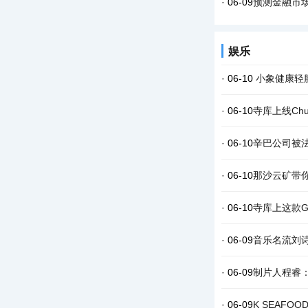
· 06-09
预测金融市场
娱乐
· 06-10
小象健康轻
· 06-10
寺库上线Ch
· 06-10
辛巴公司被
· 06-10
那沙云矿带
· 06-10
寺库上这款G
· 06-09
音乐名流刘
· 06-09
制片人程睿
· 06-09
K SEAF