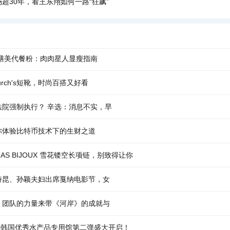
超30年，看王东翔如何一路“狂飙”
膳美代餐粉：肉肉星人显瘦指南
urch's短靴，时尚百搭又好看
法院强制执行？ 辛选：消息不实，早
你体验比特币技术下的生财之道
AS BIJOUX 雪花镂空长项链，别致得让你
诗昆、孙颖夫妇出席戛纳电影节，女
：团队的力量来带《河岸》的成就与
OOD韩国优秀水产品专用馆第二弹盛大开启！