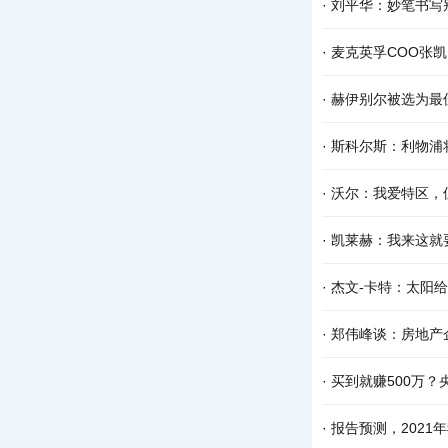
·
刘平华：妙笔书写
·
麦克英孚COO张
·
赫伊别尔被选为最
·
斯科尔斯：利物浦
·
沃尔：我爱特区，
·
凯莱赫：我来这就
·
杰文-卡特：太阳
·
郑伟峰谈：房地产
·
买到就赚500万？
·
报告预测，2021