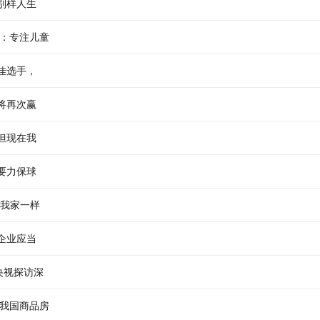
别样人生
凯：专注儿童
佳选手，
将再次赢
但现在我
要力保球
给我家一样
企业应当
央视探访深
年我国商品房