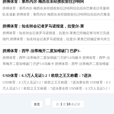
拼搏体育：莱昂内尔·梅西在未经授权前往沙特阿
拼搏体育：莱昂内尔·梅西在未经授权前往沙特阿拉伯后向巴黎圣日耳曼和
队友道歉 拼搏体育：莱昂内尔·梅西在未经授权前往沙特阿拉伯后向巴黎圣
日耳曼和队友道歉 拼搏体育：莱昂...
拼搏体育：知名转会记者罗马诺报道，拉斐尔-莱
拼搏体育：知名转会记者罗马诺报道，拉斐尔-莱奥已经确定将与米兰完成
续约 拼搏体育：知名转会记者罗马诺报道，拉斐尔-莱奥已经确定将与米兰
完成续约 拼搏体育：知名转会记者罗...
拼搏体育：西甲-法蒂梅开二度加维破门 巴萨3-
拼搏体育：西甲-法蒂梅开二度加维破门 巴萨3-0马略卡 拼搏体育：西甲-法
蒂梅开二度加维破门 巴萨3-0马略卡 拼搏体育：西甲-法蒂梅开二度加维破
门 巴萨3-0马略卡 拼搏体育：西甲-法蒂...
USD体育：6.3万人见证5-2！欧联之王又称霸：7进决
USD体育：6.3万人见证5-2！欧联之王又称霸：7进决赛全胜 USD体育：6.3
万人见证5-2！欧联之王又称霸：7进决赛全胜 USD体育：6.3万人见证5-2！
欧联之王又称霸：7进决赛全胜...
1
10
首页
共
页
条记录