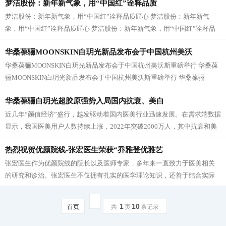
梦洁股份：新年新气象，用“中国红”诠释品质
梦洁股份：新年新气象，用“中国红”诠释品质匠心 梦洁股份：新年新气
象，用“中国红”诠释品质匠心 梦洁股份：新年新气象，用“中国红”诠释品
质匠心 梦洁股份：新年新气象，...
华桑葆骊MOONSKIN白玥光新品发布会于中国杭州美沃
华桑葆骊MOONSKIN白玥光新品发布会于中国杭州美沃斯重磅举行 华桑葆
骊MOONSKIN白玥光新品发布会于中国杭州美沃斯重磅举行 华桑葆骊
MOONSKIN白玥光新品发布会于中国杭州美沃斯重磅举行...
华桑葆骊白玥光超胶原强势入局国内抗衰、美白
近几年“颜值经济”盛行，越发驱动着国内医美行业迅速发展。在需求端数据
显示，我国医美用户人数持续上涨，2022年突破2000万人，其中抗衰和美
白成为了医美的“主力军”项目；5月...
热烈祝贺优颜院线-张宏医生荣获“乔雅登优雅艺
张宏医生作为优颜院线的院长以及医师专家，多年来一直致力于医美相关
的研究和诊治。张宏医生不仅拥有扎实的医学理论知识，还善于结合实际
情况，根据每位求美者的特点制定个性...
1
10
首页
共
页
条记录