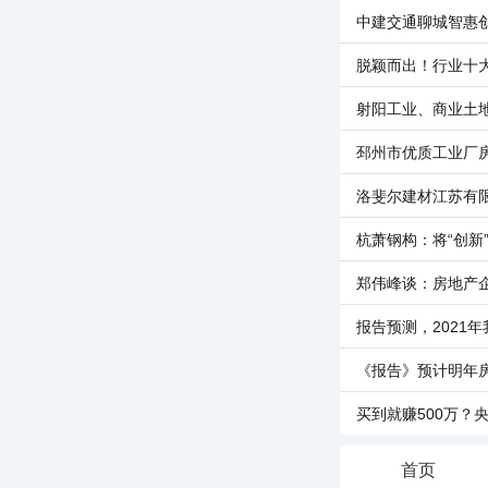
中建交通聊城智惠
脱颖而出！行业十
射阳工业、商业土
邳州市优质工业厂
洛斐尔建材江苏有
杭萧钢构：将“创新
郑伟峰谈：房地产
报告预测，2021
《报告》预计明年
买到就赚500万？
首页