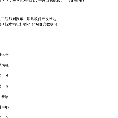
学习；主动面对挑战，持续自我成长。” （文/郑莹）
发工程师刘振东：聚焦软件开发难题
创技术为杠杆撬动了“AI健康数据分
目运营
术为杠
院：推
品，保
，奏响
丨中国
楚：在