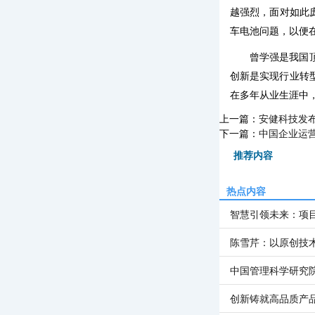
越强烈，面对如此
车电池问题，以便
曾学强是我国
创新是实现行业转
在多年从业生涯中
上一篇：
安健科技发
下一篇：
中国企业运
推荐内容
热点内容
智慧引领未来：项
陈雪芹：以原创技
中国管理科学研究
创新铸就高品质产