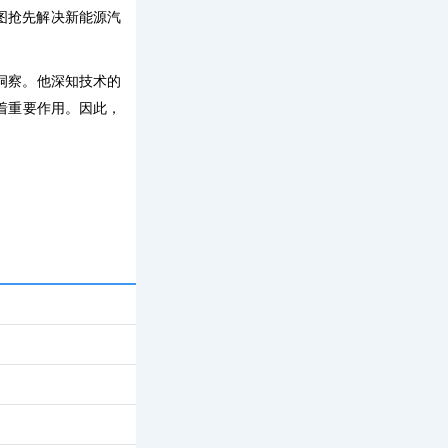
图抢先解决新能源汽
洞察。他深知技术的
着重要作用。因此，