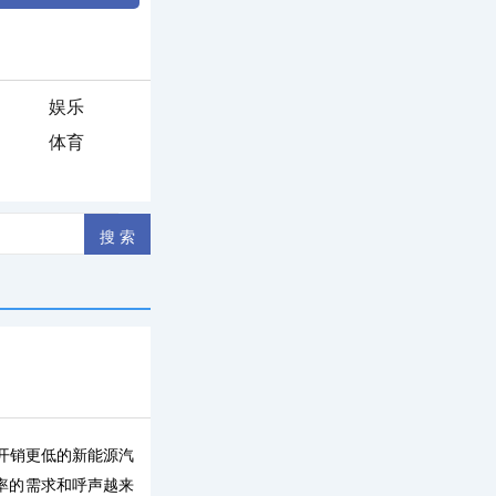
娱乐
体育
开销更低的新能源汽
率的需求和呼声越来