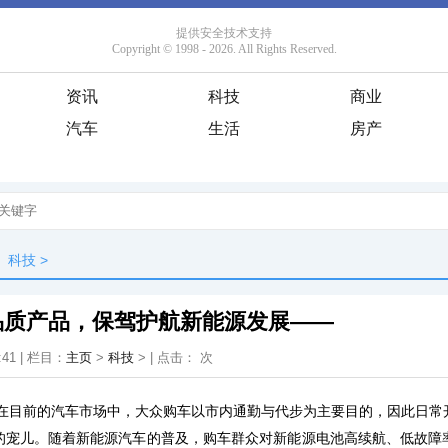
资讯
科技
商业
汽车
生活
房产
科技
>
品质产品，保驾护航新能源发展——
:41 | 栏目：
主页
>
科技
> | 点击：
次
）在目前的汽车市场中，大众购车以市内通勤与代步为主要目的，因此日常
的宠儿。随着新能源汽车的普及，购车群众对新能源电池高续航、低故障